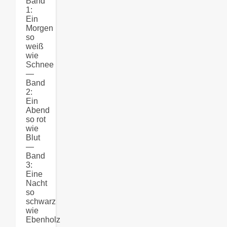
Band
1:
Ein
Morgen
so
weiß
wie
Schnee
—
Band
2:
Ein
Abend
so rot
wie
Blut
—
Band
3:
Eine
Nacht
so
schwarz
wie
Ebenholz