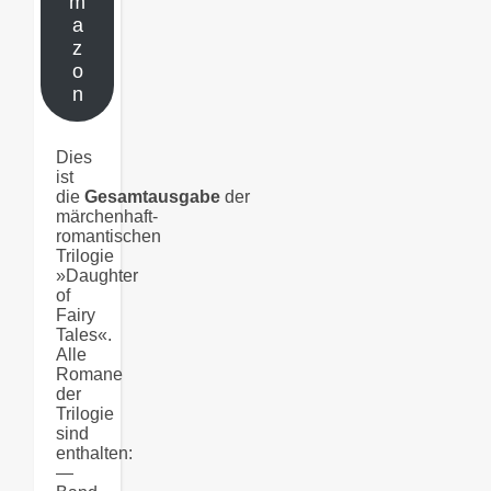
m
a
z
o
n
Dies
ist
die
Gesamtausgabe
der
märchenhaft-
romantischen
Trilogie
»Daughter
of
Fairy
Tales«.
Alle
Romane
der
Trilogie
sind
enthalten:
—