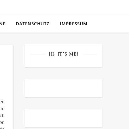
NE
DATENSCHUTZ
IMPRESSUM
HI, IT´S ME!
len
hre
ach
nen